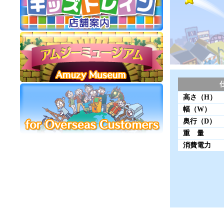
高さ（H）
幅（W）
奥行（D）
重 量
消費電力